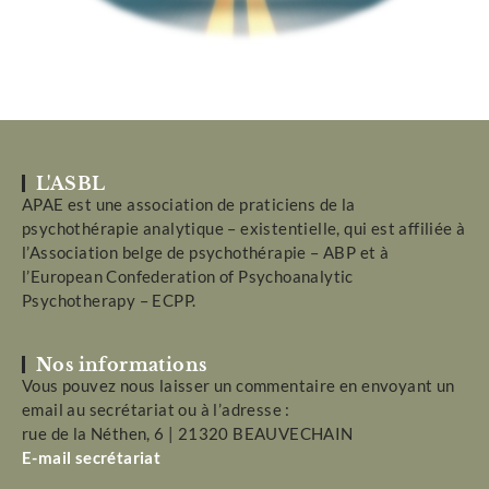
L'ASBL
APAE est une association de praticiens de la
psychothérapie analytique – existentielle, qui est affiliée à
l’Association belge de psychothérapie – ABP et à
l’European Confederation of Psychoanalytic
Psychotherapy – ECPP.
Nos informations
Vous pouvez nous laisser un commentaire en envoyant un
email au secrétariat ou à l’adresse :
rue de la Néthen, 6 | 21320 BEAUVECHAIN
E-mail secrétariat